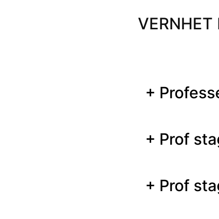
VERNHET E
+ Profess
+ Prof st
+ Prof st